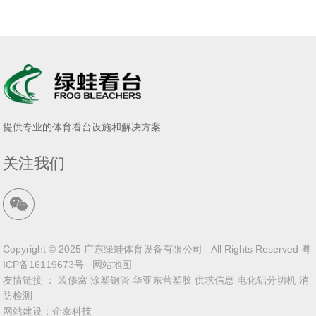
提供专业的体育看台设施和解决方案
关注我们
Copyright © 2025 广东绿蛙体育设备有限公司 All Rights Reserved
粤
ICP备16119673号
网站地图
友情链接 ：
装修窝
涂塑钢管
华亚东营塑胶
供求信息
电化铝分切机
消
防检测
网站建设
：
企泰科技