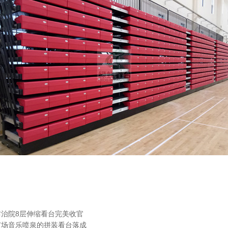
治院8层伸缩看台完美收官
广场音乐喷泉的拼装看台落成