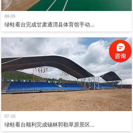
08-05
绿蛙看台完成甘肃通渭县体育馆手动...
07-10
绿蛙看台顺利完成锡林郭勒草原景区...