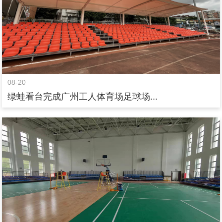
08-20
绿蛙看台完成广州工人体育场足球场...