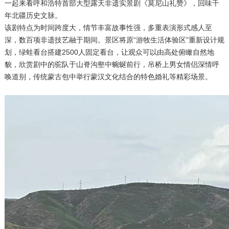
一起来看呼和浩特首部大型露天非遗实景剧《莫尼山礼赞》，回味千
年北疆历史文脉。
该剧特点为时间跨度大，情节丰富故事性强，多重表演形式感人至
深，数百项非遗技艺融于期间。景区将原“游牧生活体验区”重新设计规
划，绿蛙看台搭建2500人固定看台，让观众可以由高处俯瞰自然地
貌，欣赏剧中的驼队于山脊沟壑中蜿蜒前行，吊桥上男女情侣深情呼
唤道别，传统蒙古包中举行蒙汉文化结合的特色婚礼等精彩场景。