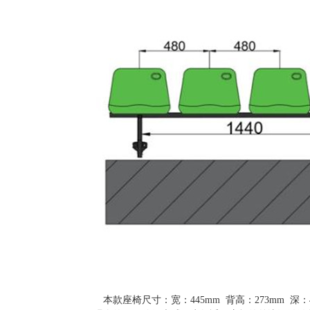
本款座椅尺寸：宽：
44
5
mm 背高：
273
mm 深：