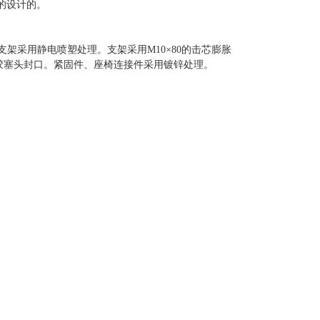
的设计的。
支架采用静电喷塑处理。支架采用
M10
×
80
的击芯膨胀
胶塞头封口。紧固件、座椅连接件采用镀锌处理。