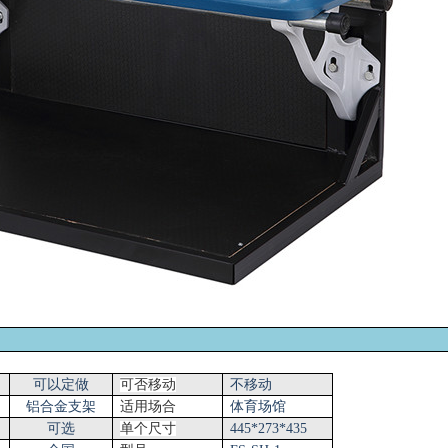
可以定做
可否移动
不移动
铝合金支架
适用场合
体育场馆
可选
单个尺寸
44
5
*
273
*
435