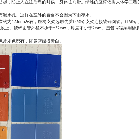
凸起，防止人在往后靠的时候，身体往前滑。绿蛙的座椅依据人体学工程
有漏水孔。这样在室外的看台不会因为下雨存水。
度约为
42
0
mm
左右，座椅支架选用优质压铸铝支架连接镀锌圆管。压铸铝
g
以上。镀锌圆管外径不少于
φ
32mm
，厚度不少于
2
mm
。圆管两端采用橡
色常规色都有，红黄蓝绿橙紫白。