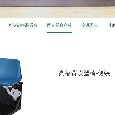
可拆卸拼装看台
固定看台座椅
金属看台
其
高靠背吹塑椅-侧装