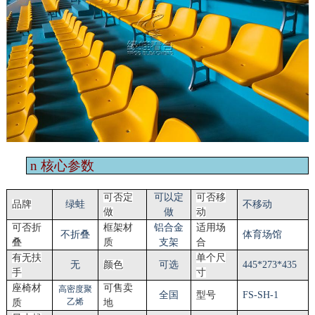
n
核心参数
可否定
可以定
可否移
品牌
绿蛙
不移动
做
做
动
可否折
框架材
铝合金
适用场
不折叠
体育场馆
叠
质
支架
合
有无扶
单个尺
无
颜色
可选
44
5
*
273
*
435
手
寸
座椅材
可售卖
高密度聚
全国
型号
FS-SH-1
乙烯
质
地