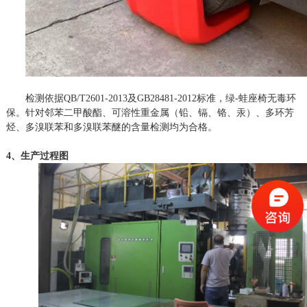
检测依据
QB/T2601-2013及GB28481-2012标准，绿-蛙座椅无毒环
保。针对邻苯二甲酸酯、可溶性重金属（铅、镉、铬、汞）、多环芳
烃、多溴联苯和多溴联苯醚的含量检测均为合格。
4、生产过程图