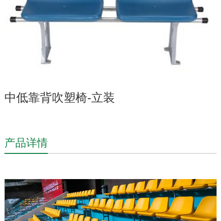
中低靠背吹塑椅-立装
产品详情