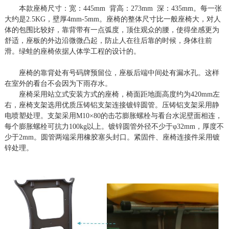
本款座椅尺寸：宽：
44
5
mm 背高：
273
mm 深：
435
mm。每一张
大约是2.5KG，壁厚4mm-5mm。座椅的整体尺寸比一般座椅大，对人
体的包围比较好，靠背带有一点弧度，顶住观众的腰，使得坐感更为
舒适，座板的外边沿微微凸起，防止人在往后靠的时候，身体往前
滑。绿蛙的座椅依据人体学工程的设计的。
座椅的靠背处有号码牌预留位，座板后端中间处有漏水孔。这样
在室外的看台不会因为下雨存水。
座椅采用站立式安装方式的座椅，椅面距地面高度约为
42
0
mm
左
右，座椅支架选用优质压铸铝支架连接镀锌圆管。压铸铝支架采用静
电喷塑处理。支架采用
M10
×
80
的击芯膨胀螺栓与看台水泥壁面相连，
每个膨胀螺栓可抗力
1
00kg
以上。镀锌圆管外径不少于
φ
32mm
，厚度不
少于
2
mm
。圆管两端采用橡胶塞头封口。紧固件、座椅连接件采用镀
锌处理。