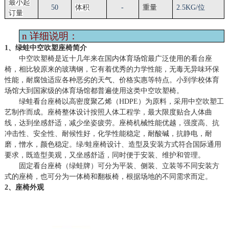
最小起
50
体积
-
重量
2.5KG/位
订量
n
详细说明：
1、绿蛙中空吹塑座椅简介
中空吹塑椅是近十几年来在国内体育场馆最广泛使用的看台座
椅，相比较原来的玻璃钢，它有着优秀的力学性能，无毒无异味环保
性能，耐腐蚀适应各种恶劣的天气、价格实惠等特点。小到学校体育
场馆大到国家级的体育场馆都普遍使用这类中空吹塑椅。
绿蛙看台座椅以高密度聚乙烯（
HDPE）为原料，采用中空吹塑工
艺制作而成。座椅整体设计按照人体工程学，最大限度贴合人体曲
线，达到坐感舒适，减少坐姿疲劳。座椅机械性能优越，强度高、抗
冲击性、安全性、耐候性好，化学性能稳定，耐酸碱，抗静电，耐
磨，憎水，颜色稳定。绿/蛙座椅设计、造型及安装方式符合国际通用
要求，既造型美观，又坐感舒适，同时便于安装、维护和管理。
固定看台座椅（绿蛙牌）可分为平装、侧装、立装等不同安装方
式的座椅，也可分为一体椅和翻板椅，根据场地的不同需求而定。
2、座椅外观