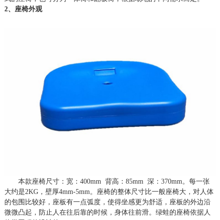
2、座椅外观
本款座椅尺寸：宽：
4
0
0mm 背高：
85
mm 深：
370
mm。每一张
大约是2KG，壁厚4mm-5mm。座椅的整体尺寸比一般座椅大，对人体
的包围比较好，
座板
有一点弧度
，
使得坐感更为舒适，座板的外边沿
微微凸起，防止人在往后靠的时候，身体往前滑。绿蛙的座椅依据人