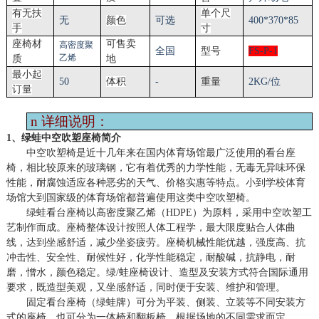
有无扶
单个尺
无
颜色
可选
4
0
0*
37
0*
85
手
寸
座椅材
可售卖
高密度聚
全国
型号
FS-
P
-1
乙烯
质
地
最小起
50
体积
-
重量
2KG/位
订量
n
详细说明：
1、绿蛙中空吹塑座椅简介
中空吹塑椅是近十几年来在国内体育场馆最广泛使用的看台座
椅，相比较原来的玻璃钢，它有着优秀的力学性能，无毒无异味环保
性能，耐腐蚀适应各种恶劣的天气、价格实惠等特点。小到学校体育
场馆大到国家级的体育场馆都普遍使用这类中空吹塑椅。
绿蛙看台座椅以高密度聚乙烯（
HDPE）为原料，采用中空吹塑工
艺制作而成。座椅整体设计按照人体工程学，最大限度贴合人体曲
线，达到坐感舒适，减少坐姿疲劳。座椅机械性能优越，强度高、抗
冲击性、安全性、耐候性好，化学性能稳定，耐酸碱，抗静电，耐
磨，憎水，颜色稳定。绿/蛙座椅设计、造型及安装方式符合国际通用
要求，既造型美观，又坐感舒适，同时便于安装、维护和管理。
固定看台座椅（绿蛙牌）可分为平装、侧装、立装等不同安装方
式的座椅，也可分为一体椅和翻板椅，根据场地的不同需求而定。