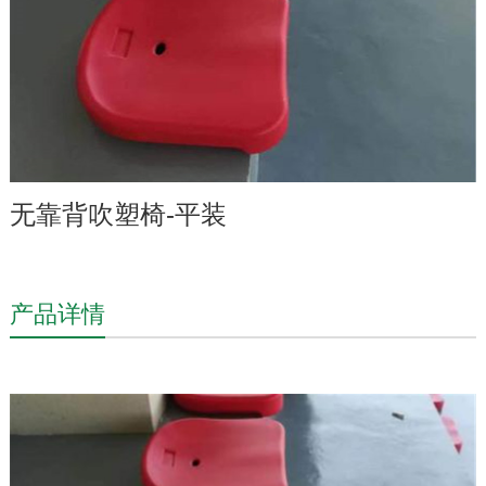
无靠背吹塑椅-平装
产品详情