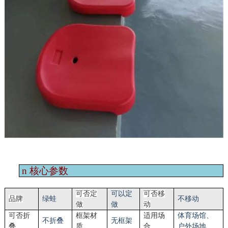
n
核心参数
可否定
可以定
可否移
品牌
绿蛙
不移动
做
做
动
可否折
框架材
适用场
体育场馆
、
不折叠
无框架
叠
质
合
户外场地