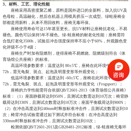
3、材料、工艺、理化性能
座椅采用高密度聚乙烯，原料是国外进口的全新料，加入抗
UV及
色母粒，高温融化，然后在机器上用模具挤压一次成型。绿蛙座椅全
部都是用新料，从来不用回收料，座椅无毒环保。
座椅使用寿命可达
15年甚至更长。抗UV材料让座椅抗老化，不易
褪色。颜色可以保持5年不褪色。绿-蛙座椅的耐老化性能：座椅需符
合氙灯老化3500h，试验后冲击强度保持率不应小于60%，外观颜色变
化评级不小于4级；
座椅生产时加有阻燃剂，使得座椅不易燃烧。阻燃级别符合《体
育场馆公共座椅》的标准。
高温环境参数要求：温度达到
80±5℃，座椅在此环境中超过
72h，需无龟裂、斑点、起泡及明显变形等外观变化；
低温环境参数要求：温度达到
-60±5℃，座椅在此环境中超过
72h，需无龟裂、斑点、起泡及明显变形等外观变化（Frogsport）；
座椅的力学性能需符合依据
QB/T2601-2013《体育场馆公共座椅》
标准：（1）座面静载荷达到950N，且测试次数需达到10万次；椅背静
载荷达到330N，且测试次数需达到10万次；座面平衡载荷达到900N；
（2）在冲击高度达到240mm时释放标准冲击件，且测试次数需达到10
次；椅背冲击试验需通过如下测试并符合标准：在冲击高度达到
330mm时释放标准冲击件，且测试次数需达到10次；
检测依据
QB/T2601-2013及GB28481-2012标准，绿-蛙座椅无毒环