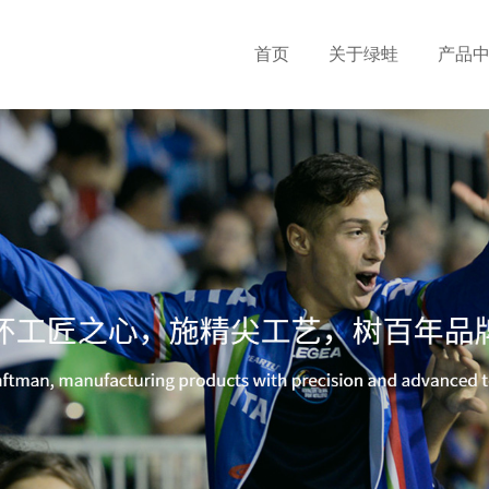
首页
关于绿蛙
产品