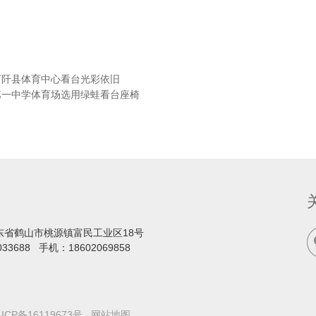
石阡县体育中心看台光彩依旧
第一中学体育场选用绿蛙看台座椅
东省鹤山市桃源镇富民工业区18号
033688
手机：
18602069858
ICP备16119673号
网站地图