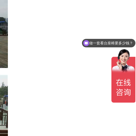
做一套看台座椅要多少钱？