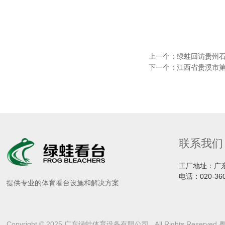
上一个：
绿蛙回访贵州
下一个：
江西省贵溪市
联系我们
工厂地址：广
电话：
020-36
提供专业的体育看台设施和解决方案
Copyright © 2025 广东绿蛙体育设备有限公司 All Rights Reserved
粤