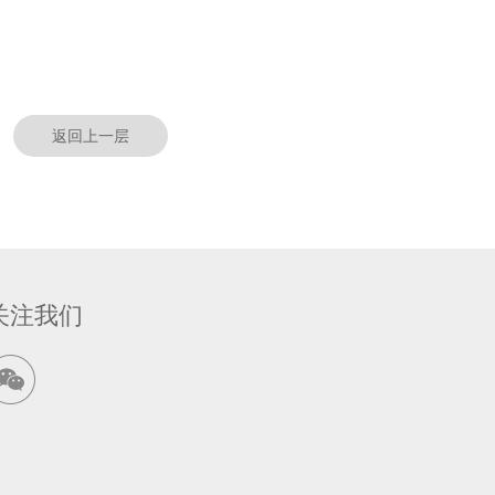
返回上一层
关注我们