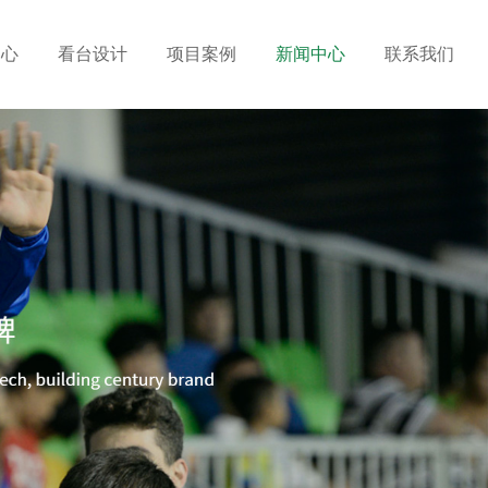
中心
看台设计
项目案例
新闻中心
联系我们