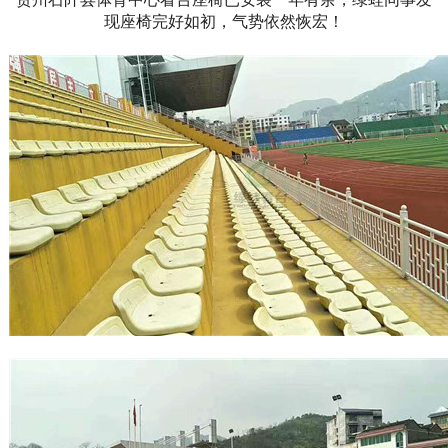
现座椅完好如初，气势依然恢宏！