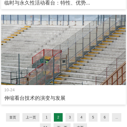
临时与永久性活动看台：特性、优势...
10-24
伸缩看台技术的演变与发展
首页
上一页
1
2
3
4
5
6
...