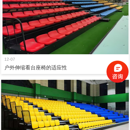
12-07
户外伸缩看台座椅的适应性