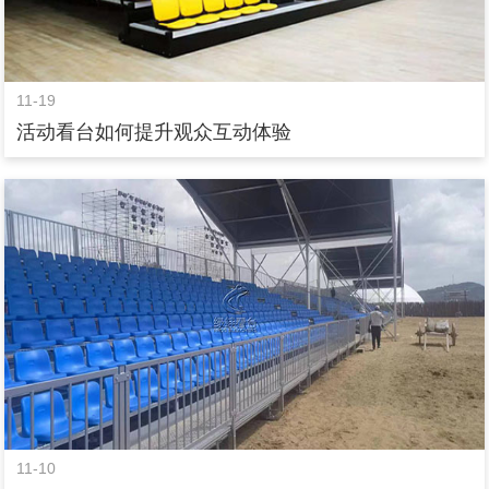
11-19
活动看台如何提升观众互动体验
11-10