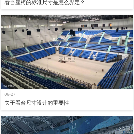
看台座椅的标准尺寸是怎么界定？
06-27
关于看台尺寸设计的重要性