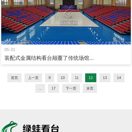
05-31
装配式金属结构看台颠覆了传统场馆...
首页
上一页
9
10
11
12
13
14
...
17
下一页
末页