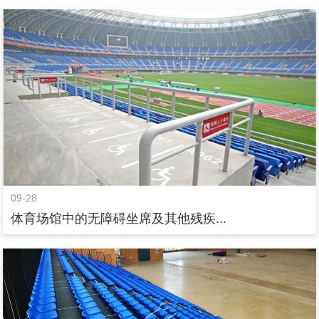
09-28
体育场馆中的无障碍坐席及其他残疾...