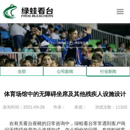
全部
公司新闻
行业新闻
体育场馆中的无障碍坐席及其他残疾人设施设计
发布时间：2021-09-28
作者：
来源：
浏览次数：11320
在有关看台座椅的日常咨询中，绿蛙看台常常遇到客户询
问无障碍坐席怎么选择款式，怎么报价的问题。有的时候客