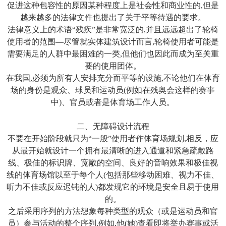
促进这种包容性的原因某种程度上是社会性和商业性的,但是
越来越多的法律文件也提出了关于平等待遇的要求。
法律意义上的术语“残疾”是非常宽泛的,并且远远超出了轮椅
使用者的范围—尽管就实体建筑设计而言,轮椅使用者可能是
需要满足的人群中最困难的一类,但他们也因此而成为至关重
要的使用团体。
在我国,必须为所有人安排充分而平等的设施,不论他们在体育
场的身份是观众、球员和运动员(例如在残奥会这样的赛事
中)、官员或者是体育场工作人员。
二、无障碍设计流程
不要在开始阶段就只为“一般”使用者作体育场规划,相反，应
从最开始就设计一个拥有最清晰的进入通道和紧急疏散路
线、极佳的标识牌、宽敞的空间、良好的音响效果和极佳视
线的体育场馆以至于每个人(包括那些移动困难、视力不佳、
听力不佳或反应迟钝的人)都发现它的环境是安全且易于使用
的。
之后采用序列的方法想象每种类型的观众（或是运动员和官
员）参与活动的整个序列,例如,他(她)查看即将举办赛事或活