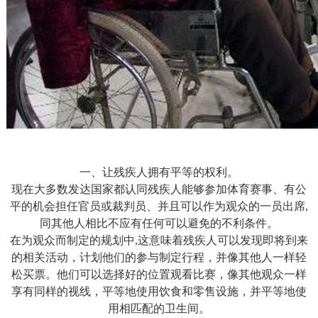
一、让残疾人拥有平等的权利。
现在大多数发达国家都认同残疾人能够参加体育赛事、有公
平的机会担任官员或裁判员、并且可以作为观众的一员出席,
同其他人相比不应有任何可以避免的不利条件。
在为观众而制定的规划中,这意味着残疾人可以发现即将到来
的相关活动，计划他们的参与制定行程，并像其他人一样轻
松买票。他们可以选择好的位置观看比赛，像其他观众一样
享有同样的视线，平等地使用饮食和零售设施，并平等地使
用相匹配的卫生间。