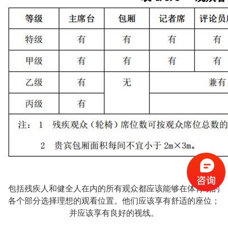
包括残疾人和健全人在内的所有观众都应该能够在体育场的
各个部分选择理想的观看位置。他们应该享有舒适的座位；
并应该享有良好的视线。