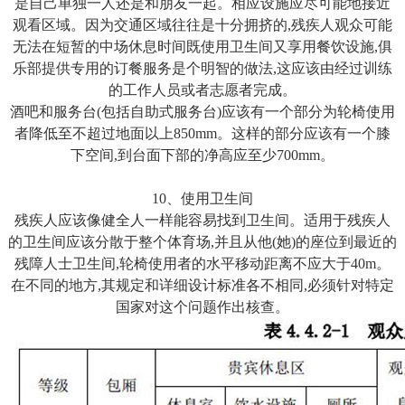
是自己单独一人还是和朋友一起。相应设施应尽可能地接近
观看区域。因为交通区域往往是十分拥挤的,残疾人观众可能
无法在短暂的中场休息时间既使用卫生间又享用餐饮设施,俱
乐部提供专用的订餐服务是个明智的做法,这应该由经过训练
的工作人员或者志愿者完成。
酒吧和服务台(包括自助式服务台)应该有一个部分为轮椅使用
者降低至不超过地面以上850mm。这样的部分应该有一个膝
下空间,到台面下部的净高应至少700mm。
10、使用卫生间
残疾人应该像健全人一样能容易找到卫生间。适用于残疾人
的卫生间应该分散于整个体育场,并且从他(她)的座位到最近的
残障人士卫生间,轮椅使用者的水平移动距离不应大于40m。
在不同的地方,其规定和详细设计标准各不相同,必须针对特定
国家对这个问题作出核查。