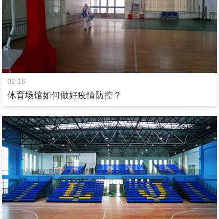
02-16
体育场馆如何做好疫情防控？