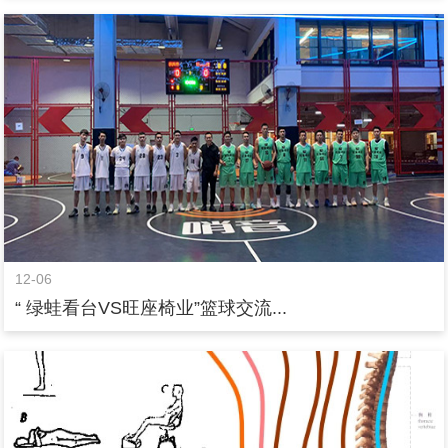
12-06
“ 绿蛙看台VS旺座椅业”篮球交流...