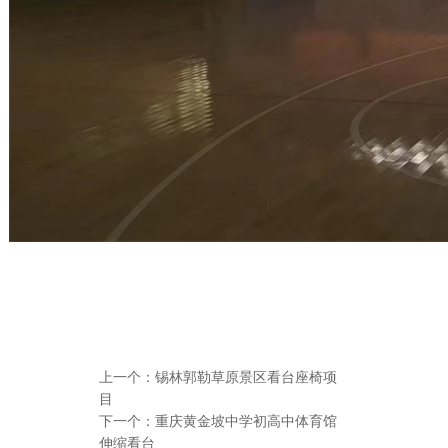
上一个：
锡林郭勒草原景区看台座椅项
目
下一个：
重庆黄金坡中学初高中体育馆
伸缩看台