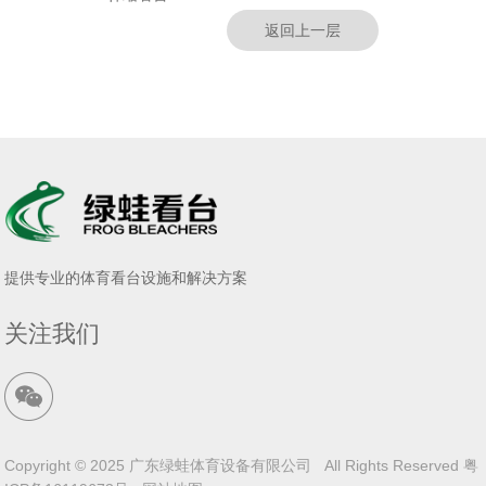
返回上一层
提供专业的体育看台设施和解决方案
关注我们
Copyright © 2025 广东绿蛙体育设备有限公司 All Rights Reserved
粤