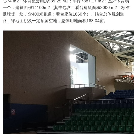
心74 m2；体育配套用房539.25 m2；车库7387.17 m2；室外体育场
一个，建筑面积14100m2（其中包含：看台建筑面积2000 m2；标准
足球场一块，含400米跑道；看台座位1860个）。结合总体规划道
路、绿地面积及一定预留空地，总体用地面积168.04亩。