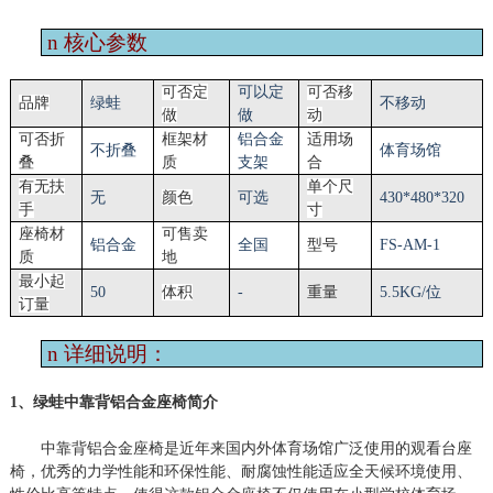
n
核心参数
可否定
可以定
可否移
品牌
绿蛙
不移动
做
做
动
可否折
框架材
铝合金
适用场
不折叠
体育场馆
叠
质
支架
合
有无扶
单个尺
无
颜色
可选
430*480*320
手
寸
座椅材
可售卖
铝合金
全国
型号
FS-
AM
-1
质
地
最小起
50
体积
-
重量
5.5KG/位
订量
n
详细说明：
1、绿蛙中靠背铝合金座椅简介
中靠背铝合金座椅是近年来国内外体育场馆广泛使用的观看台座
椅，优秀的力学性能和环保性能、耐腐蚀性能适应全天候环境使用、