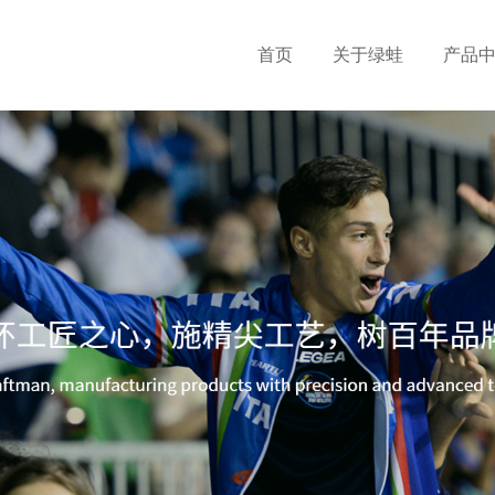
首页
关于绿蛙
产品