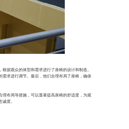
，根据观众的体型和需求进行了座椅的设计和制造。
的需求进行调节。最后，他们合理布局了座椅，确保
。
合理布局等措施，可以显著提高座椅的舒适度，为观
忠诚度。