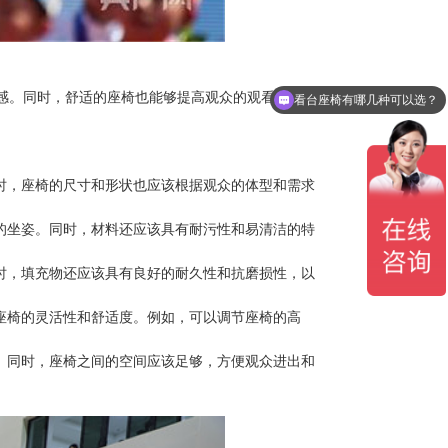
看台座椅有哪几种可以选？
感。同时，舒适的座椅也能够提高观众的观看体验，
做一套看台座椅要多少钱？
时，座椅的尺寸和形状也应该根据观众的体型和需求
的坐姿。同时，材料还应该具有耐污性和易清洁的特
时，填充物还应该具有良好的耐久性和抗磨损性，以
座椅的灵活性和舒适度。例如，可以调节座椅的高
。同时，座椅之间的空间应该足够，方便观众进出和