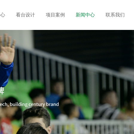
中心
看台设计
项目案例
新闻中心
联系我们