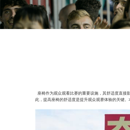
座椅作为观众观看比赛的重要设施，其舒适度直接影
此，提高座椅的舒适度是提升观众观赛体验的关键。