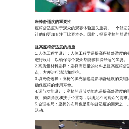
座椅舒适度的重要性
座椅舒适度对于观众的观赛体验至关重要。一个舒适
让他们更加专注于比赛本身。因此，提高座椅的舒适
提高座椅舒适度的措施
1.人体工程学设计：人体工程学是提高座椅舒适度
进行设计，以确保每个观众都能够获得舒适的坐姿。
2.高质量材料选择：选择高质量的材料是提高座椅
点，方便进行清洁和维护。
3.填充物选择：座椅的填充物也是影响舒适度的关
确保座椅的使用寿命。
4.调节功能设计：座椅的调节功能也是提高舒适度
度、倾斜角度和扶手位置等，以满足不同观众的需求
5.合理布局：座椅的布局也是影响舒适度的因素之
活动。