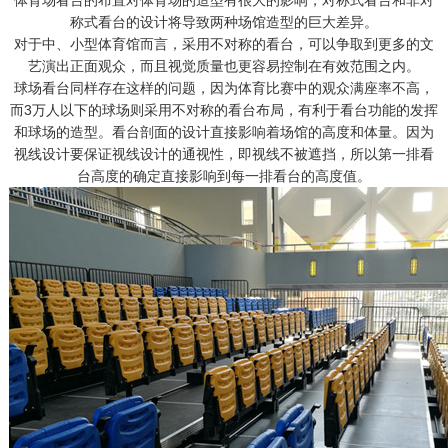
体育场看台的布置对体育场的造型有很大的影响，对称式看台和非对
称式看台的设计将导致两种场馆造型的巨大差异。
对于中、小型体育馆而言，采用不对称的看台，可以争取到更多的文
艺演出正面观众，而且视觉质量也更容易控制在有效范围之内。
球场看台同样存在这样的问题，因为体育比赛中的观众满座率不高，
而3万人以下的球场则采用不对称的看台布局，有利于看台功能的发挥
和球场的造型。看台剖面的设计直接影响着场馆的高度和体量。因为
视线设计要保证视线设计的通视性，即视线不被遮挡，所以第一排看
台高度的确定直接影响到每一排看台的高度值。