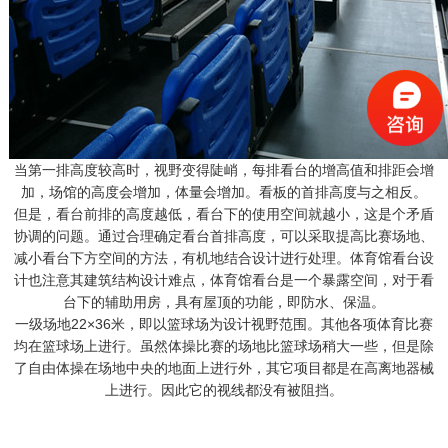
当第一排高度较高时，视野变得陡峭，每排看台的增高值和排距会增
加，场馆的高度会增加，体量会增加。看板的首排高度与之相反。
但是，看台前排的高度越低，看台下的使用空间就越小，这是个矛盾
协调的问题。通过合理确定看台首排高度，可以采取提高比赛场地、
减小看台下方空间的方法，有机地结合设计进行处理。体育馆看台设
计也注意其建筑结构设计难点，体育馆看台是一个暴露空间，对于看
台下的辅助用房，具有屋顶的功能，即防水、保温。
一级场地22×36米，即以篮球场为设计视野范围。其他各项体育比赛
均在篮球场上进行。虽然体操比赛的场地比篮球场稍大一些，但是除
了自由体操在场地中央的地面上进行外，其它项目都是在高离地器械
上进行。因此它的视线都没有被阻挡。