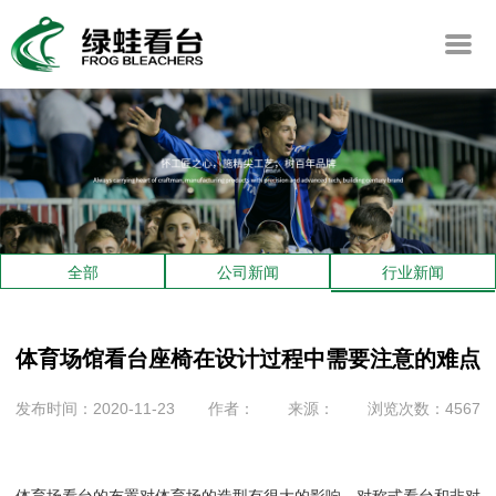
全部
公司新闻
行业新闻
体育场馆看台座椅在设计过程中需要注意的难点
发布时间：2020-11-23
作者：
来源：
浏览次数：4567