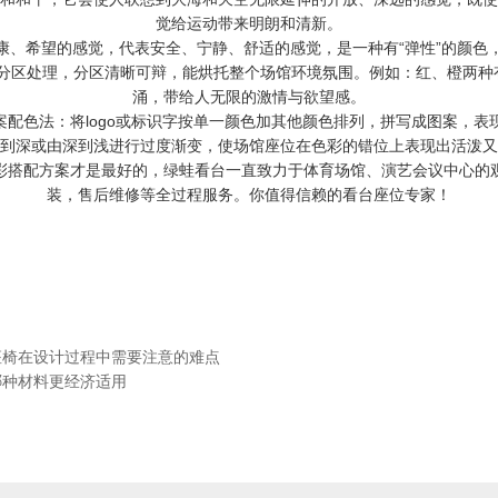
觉给运动带来明朗和清新。
康、希望的感觉，代表安全、宁静、舒适的感觉，是一种有“弹性”的颜色
行分区处理，分区清晰可辩，能烘托整个场馆环境氛围。例如：红、橙两
涌，带给人无限的激情与欲望感。
案配色法：将logo或标识字按单一颜色加其他颜色排列，拼写成图案，表
到深或由深到浅进行过度渐变，使场馆座位在色彩的错位上表现出活泼又
彩搭配方案才是最好的，绿蛙看台一直致力于体育场馆、演艺会议中心的
装，售后维修等全过程服务。你值得信赖的看台座位专家！
座椅在设计过程中需要注意的难点
哪种材料更经济适用