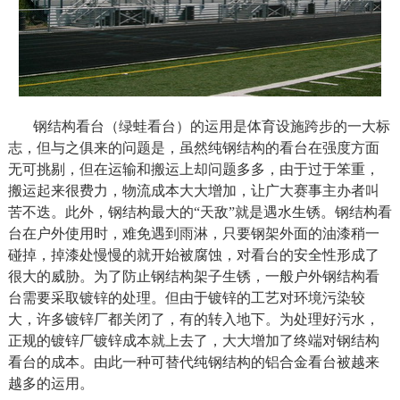
钢结构看台（绿蛙看台）的运用是体育设施跨步的一大标
志，但与之俱来的问题是，虽然纯钢结构的看台在强度方面
无可挑剔，但在运输和搬运上却问题多多，由于过于笨重，
搬运起来很费力，物流成本大大增加，让广大赛事主办者叫
苦不迭。此外，钢结构最大的“天敌”就是遇水生锈。钢结构看
台在户外使用时，难免遇到雨淋，只要钢架外面的油漆稍一
碰掉，掉漆处慢慢的就开始被腐蚀，对看台的安全性形成了
很大的威胁。为了防止钢结构架子生锈，一般户外钢结构看
台需要采取镀锌的处理。但由于镀锌的工艺对环境污染较
大，许多镀锌厂都关闭了，有的转入地下。为处理好污水，
正规的镀锌厂镀锌成本就上去了，大大增加了终端对钢结构
看台的成本。由此一种可替代纯钢结构的铝合金看台被越来
越多的运用。