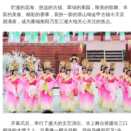
烂漫的花海、悠远的古镇、翠绿的果园，唯美的歌舞、丰
富的美食、精彩的赛事，装扮一新的茶山坳金甲古镇今天宾
朋满座，成为雁城衡阳乃至三湘大地关心关注的焦点。
开幕式后，举行了盛大的文艺演出。水上舞台搭建在三口
相连的水塘之上，近看像一艘古战船，空中鸟瞰则可见“金