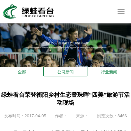
全部
公司新闻
行业新闻
绿蛙看台荣登衡阳乡村生态暨珠晖“四美”旅游节活
动现场
发布时间：2017-04-05
作者：
来源：
浏览次数：3466