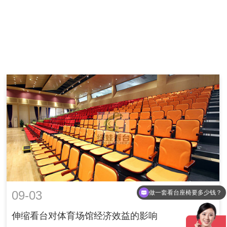
09-03
做一套看台座椅要多少钱？
伸缩看台对体育场馆经济效益的影响