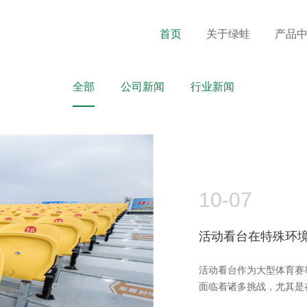
首页
关于绿蛙
产品
全部
公司新闻
行业新闻
10-07
活动看台在特殊环
活动看台作为大型体育赛
面临着诸多挑战，尤其是在