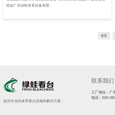
统由广东绿蛙体育设备有限...
首页
联系我们
工厂地址：广
电话：
020-36
提供专业的体育看台设施和解决方案