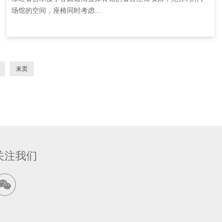
场馆的空间，座椅同时考虑...
末页
关注我们