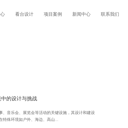
中心
看台设计
项目案例
新闻中心
联系我们
境中的设计与挑战
事、音乐会、展览会等活动的关键设施，其设计和建设
特殊环境如户外、海边、高山...