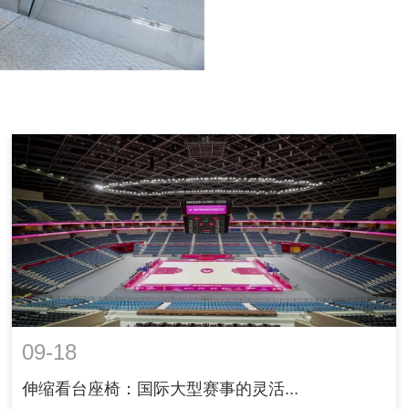
09-18
伸缩看台座椅：国际大型赛事的灵活...