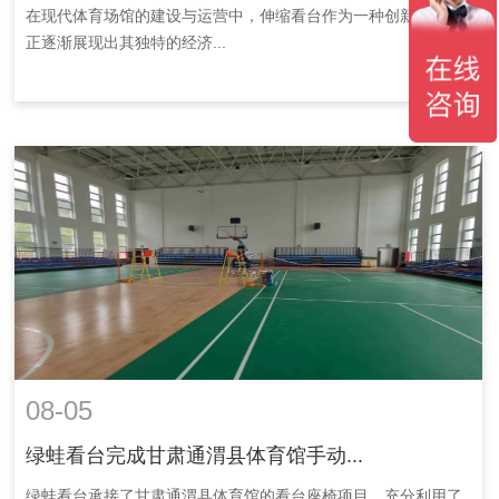
在现代体育场馆的建设与运营中，伸缩看台作为一种创新设计，
正逐渐展现出其独特的经济...
08-05
绿蛙看台完成甘肃通渭县体育馆手动...
绿蛙看台承接了甘肃通渭县体育馆的看台座椅项目，充分利用了