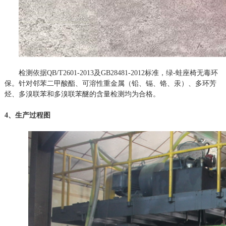
检测依据
QB/T2601-2013及GB28481-2012标准，绿-蛙座椅无毒环
保。针对邻苯二甲酸酯、可溶性重金属（铅、镉、铬、汞）、多环芳
烃、多溴联苯和多溴联苯醚的含量检测均为合格。
4、生产过程图