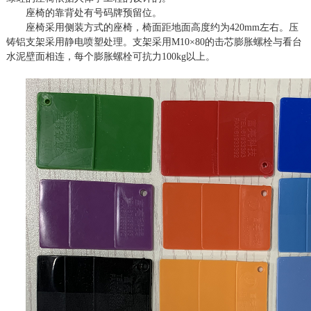
座椅的靠背处有号码牌预留位。
座椅采用侧装方式的座椅，椅面距地面高度约为
42
0
mm
左右。压
铸铝支架采用静电喷塑处理。支架采用
M10
×
80
的击芯膨胀螺栓与看台
水泥壁面相连，每个膨胀螺栓可抗力
1
00kg
以上。