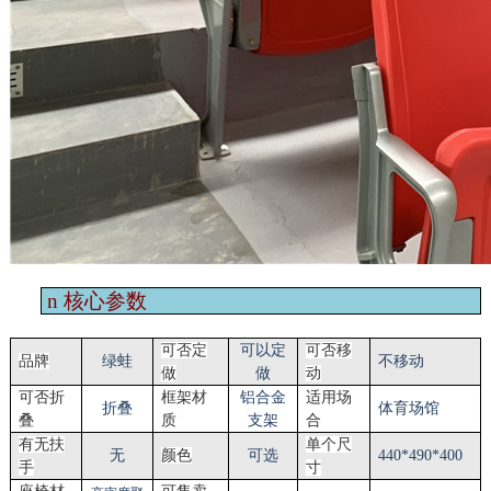
n
核心参数
可否定
可以定
可否移
品牌
绿蛙
不移动
做
做
动
可否折
框架材
铝合金
适用场
折叠
体育场馆
叠
质
支架
合
有无扶
单个尺
无
颜色
可选
440*490*400
手
寸