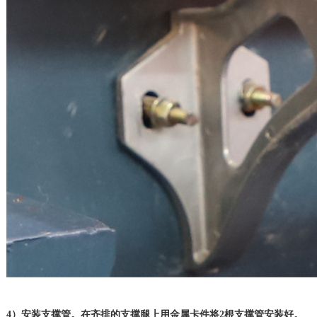
4）安装支撑管。在齐排的支撑腿上用金属卡件将2根支撑管安装好。