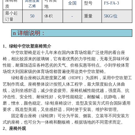
座椅材
可售卖
高密度聚
全国
型号
FS-
FA
-
3
乙烯
质
地
最小起
50
体积
-
重量
5
KG/位
订量
n
详细说明：
1、绿蛙中空吹塑座椅简介
中空吹塑椅是近十几年来在国内体育场馆最广泛使用的看台座
椅，相比较原来的玻璃钢，它有着优秀的力学性能，无毒无异味环保
性能，耐腐蚀适应各种恶劣的天气、价格实惠等特点。小到学校体育
场馆大到国家级的体育场馆都普遍使用这类中空吹塑椅。
绿蛙看台座椅以高密度聚乙烯（
HDPE）为原料，采用中空吹塑工
艺制作而成。座椅整体设计按照人体工程学，最大限度贴合人体曲
线，达到坐感舒适，减少坐姿疲劳。座椅机械性能优越，强度高、抗
冲击性、安全性、耐候性好，化学性能稳定，耐酸碱，抗静电，耐
磨，憎水，颜色稳定。绿/蛙座椅设计、造型及安装方式符合国际通用
要求，既造型美观，又坐感舒适，同时便于安装、维护和管理。
固定看台座椅（绿蛙牌）可分为平装、侧装、立装等不同安装方
式的座椅，也可分为一体椅和翻板椅，根据场地的不同需求而定。
2、座椅外观