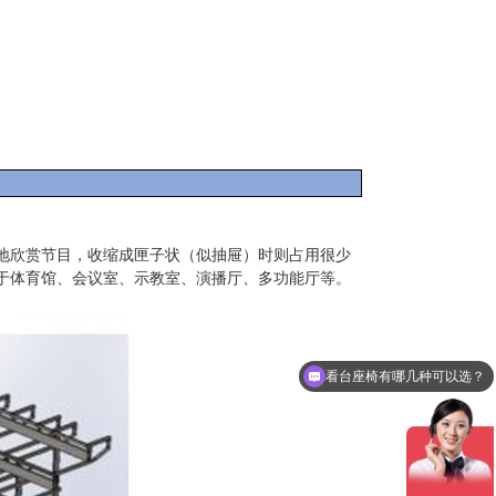
地欣赏节目，收缩成匣子状（似抽屉）时则占用很少
于体育馆、会议室、示教室、演播厅、多功能厅等。
做一套看台座椅要多少钱？