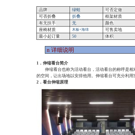
品牌
绿蛙
可否定做
可否折叠
折叠
框架材质
有无扶手
无
颜色
座椅材质
木板
+海绵
可售卖地
最小起订量
50
体积
n
详细说明
1．伸缩看台简介
伸缩看台也称为活动看台，活动看台的称呼是相
的空间，让出场地以安排他用。伸缩看台可充分利用
2．看台伸缩原理