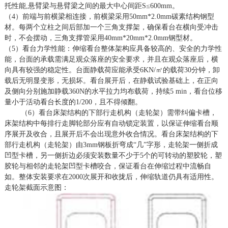
托性能
,悬臂梁与悬臂梁之间的最大中心间距
S≤600mm
。
（
4）前端与前横梁相连接，前横梁采用5
0mm*2.0mm
碳素结构钢型
材。每两个立柱之间后部加一个三角支撑架，确保看台在横向受冲击
时，不会摆动，三角支撑管采用
4
0mm*20mm*2.0mm
钢型材。
（
5）看台力学性能：伸缩看台整体架构应具备较高的、安全的力学性
能，台面的承载需满足观众落座的安全要求，并且在观众落座后，横
向具有较强的稳定性。台面静载荷应能承受6KN
/㎡的载荷30分钟，卸
载后无
明显
变形，无损坏。
看台展开后，在静载试验基础上，在正向
及侧向分别施加静载
360N的水平拉力均布载荷，持续5 min，看台位移
量小于活动看台长度的1/200，且不得倾翻。
（
6）看台床架结构的下部行走机构（走轮架）需带纠偏卡槽，
床架结构中每排行走脚轮部分应有自动锁定装置，以保证伸缩看台顺
序展开及收合，且展开后不会出现意外收合情况。看台床架结构的下
部行走机构（走轮架）由3mm钢板折弯成“几”字形，走轮架一侧折成
凹型卡槽，另一侧折边必须安装数量不少于5个的可转动的塑胶轮，塑
胶轮与相邻的走轮架凹型卡槽咬合，保证看台在伸缩过程中流畅自
如。整体安装要求在2000次展开和收拢后，伸缩轨道仍具有适用性。
走轮架截面示意图：