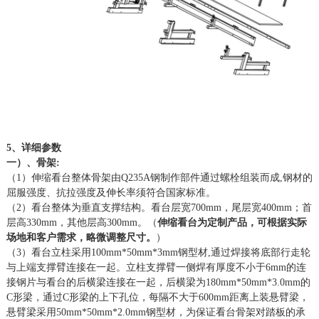
5、详细参数
一）、骨架
:
（
1）伸缩看台整体骨架由Q235A钢制作部件通过螺栓组装而成
,
钢材的
屈服强度、抗拉强度及伸长率须符合国家标准。
（
2）看台整体为垂直支撑结构。看台层宽
700mm，尾层宽
4
00mm；首
层高330mm，其他
层
高
300mm。
（
伸缩看台为定制产品，可根据实际
场地和客户需求，略微调整尺寸。
）
（
3）看台立柱采用1
00mm*50mm*3mm
钢型材
,通过焊接将底部行走轮
与上端支撑臂连接在一起。立柱支撑臂一侧焊有厚度不小于6
mm
的连
接钢片与看台的后横梁连接在一起，后横梁为
1
80mm*50mm*3.0mm
的
C形梁，通过C形梁的上下孔位，每隔不大于6
0
0m
m
距离上装悬臂梁，
悬臂梁采用
5
0mm*50mm*2.0mm
钢型材，为保证看台骨架对踏板的承