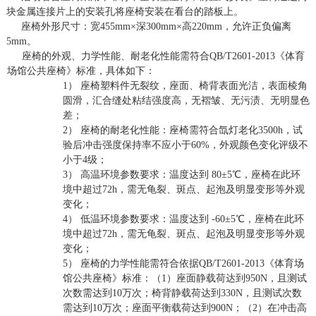
块金属连接片上的安装孔将座椅安装在看台的踏板上。
座椅外形尺寸
：宽
4
55
mm×深
300
mm×高
22
0mm，允许正负偏离
5mm。
座椅的外观、力学性能、耐老化性能需符合
QB/T2601-2013《体育
场馆公共座椅》标准，具体如下：
1）
座椅塑料件无裂纹，座面、椅背表面光洁，表面棱角
圆滑，汇合缝处粘结强度高，无褶皱、无污渍、无明显色
差；
2）
座椅的耐老化性能：座椅需符合氙灯老化
3500h，试
验后冲击强度保持率不应小于60%，外观颜色变化评级不
小于4级；
3）
高温环境参数要求：温度达到
80±5℃，座椅在此环
境中超过72h，需无龟裂、斑点、起泡及明显变形等外观
变化；
4）
低温环境参数要求：温度达到
-60±5℃，座椅在此环
境中超过72h，需无龟裂、斑点、起泡及明显变形等外观
变化；
5）
座椅的力学性能需符合依据
QB/T2601-2013《体育场
馆公共座椅》标准：（1）座面静载荷达到950N，且测试
次数需达到10万次；椅背静载荷达到330N，且测试次数
需达到10万次；座面平衡载荷达到900N；（2）在冲击高