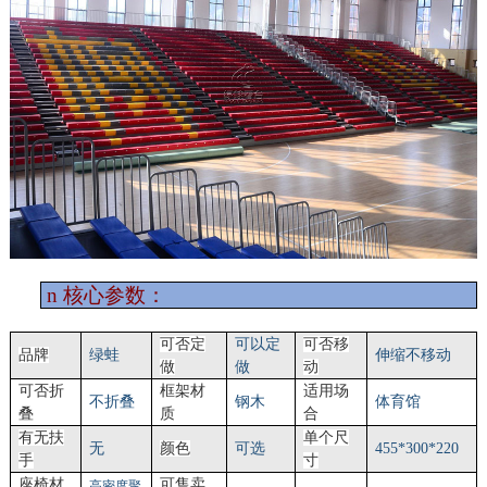
n
核心参数：
可否定
可以定
可否移
品牌
绿蛙
伸缩不移动
做
做
动
可否折
框架材
适用场
不折叠
钢木
体育馆
叠
质
合
有无扶
单个尺
无
颜色
可选
455*300*220
手
寸
座椅材
可售卖
高密度聚