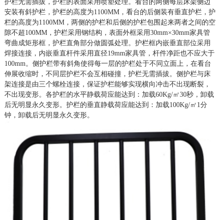
护栏无需插拔，护栏的表面采用喷塑处理。看台的两侧每层床架侧边
安装有斜护栏，护栏的高度为
1
1
00MM，看台的后侧装有垂直护栏，护
栏的高度为1
1
00MM，两侧的护栏和后侧的护栏包围起来两者之间的空
隙不超
10
0MM，护栏采用钢结构，表面外框采用
30mm×30mm
家具管
弯曲成矩形框，护栏直角部分做圆弧处理。护栏框内嵌垂直部位采用
焊接连接，内嵌垂直杆件采用
直径
19mm
家具管，杆件净距也不应大于
10
0mm。
侧护栏带有斜角使得每一层的护栏处于不同立面上，
在
看台
伸展
收
缩时，不同层护栏不会互相碰撞，护栏无需插拔。侧护栏与床
架连接是由三个螺栓连接，保证护栏能够实现横向冲击不出现断裂，
不出现变形。
各护栏的水平静载荷应能达到：加载
60Kg/㎡30秒，卸载
后无明显永久变形。护栏的垂直静载荷应能达到：加载100Kg/㎡1分
钟，卸载后无明显永久变形。