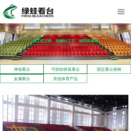
伸缩看台
可拆卸拼装看台
固定看台座椅
金属看台
其他体育产品