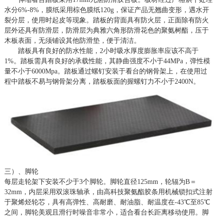
水分6%-8%，膜纸采用棕色膜纸120g，保证产品无翘曲变形，遇水开
裂分层，使用时起皮等现象。踏板的背面具有防火层，正面除有防火
层外还具有防滑层，防滑层为典雅六角形防滑花色的聚氨树酯，压于
木板表面，无须铺设其他防滑垫，便于清洁。
踏板具有良好的防水性能，
2小时吸水厚度膨胀率应该不高于
1%。踏板需具有良好的承载性能，其静曲强度不小于44MPa，弹性模
量不小于6000Mpa。踏板通过螺钉安装于看台的钢骨架上，在使用过
程中踏板不易与钢骨架分离，踏板板面的握螺钉力不小于2400N。
三）、脚轮
每层走轮架下安装不少于
3个脚轮。脚轮直径125mm，轮辐为B＝
32mm，内层采用双滚珠轴承，由高科技聚氨酯胶条用机械锁扣式注射
于聚烯烃轮芯，具有高弹性、高耐磨、耐油脂、耐温度在-43℃至85℃
之间，脚轮美观且滑行时噪音非常小，适合看台长距离移动使用。脚