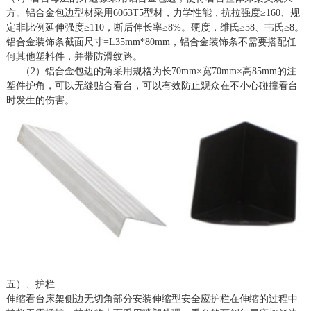
方。铝合金包边型材采用6063T5型材，力学性能，抗拉强度≥160、规
定非比例延伸强度≥110，断后伸长率≥8%。硬度，维氏≥58、韦氏≥8。
铝合金装饰条截面尺寸=L35mm*80mm，铝合金装饰条不需要搭配任
何其他塑料件，并带防滑纹路。
（
2）铝合金包边的角采用规格为长70mm×宽70mm×高85mm的注
塑件护角，可以无缝贴合看台，可以有效防止观众在不小心碰撞看台
时发生的伤害。
五）、护栏
伸缩看台床架侧边无切角部分安装伸缩型安全应护栏在伸缩的过程中