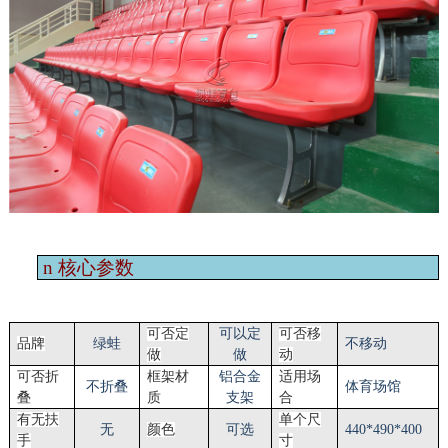
n
核心参数
可否定
可以定
可否移
品牌
绿蛙
不移动
做
做
动
可否折
框架材
铝合金
适用场
不折叠
体育场馆
叠
质
支架
合
有无扶
单个尺
无
颜色
可选
440*490*400
手
寸