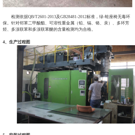
检测依据
QB/T2601-2013及GB28481-2012标准，绿-蛙座椅无毒环
保。针对邻苯二甲酸酯、可溶性重金属（铅、镉、铬、汞）、多环芳
烃、多溴联苯和多溴联苯醚的含量检测均为合格。
4、生产过程图