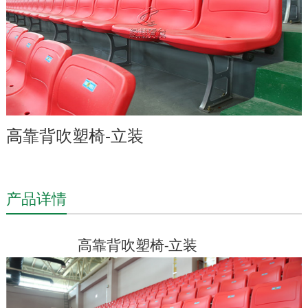
高靠背吹塑椅-立装
产品详情
高靠背吹塑椅
立装
-