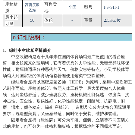
座椅材
可售卖
高密度聚
全国
型号
FS-SH-1
乙烯
质
地
最小起
50
体积
-
重量
2.5KG/位
订量
n
详细说明：
1、绿蛙中空吹塑座椅简介
中空吹塑椅是近十几年来在国内体育场馆最广泛使用的看台座
椅，相比较原来的玻璃钢，它有着优秀的力学性能，无毒无异味环保
性能，耐腐蚀适应各种恶劣的天气、价格实惠等特点。小到学校体育
场馆大到国家级的体育场馆都普遍使用这类中空吹塑椅。
绿蛙看台座椅以高密度聚乙烯（
HDPE）为原料，采用中空吹塑工
艺制作而成。座椅整体设计按照人体工程学，最大限度贴合人体曲
线，达到坐感舒适，减少坐姿疲劳。座椅机械性能优越，强度高、抗
冲击性、安全性、耐候性好，化学性能稳定，耐酸碱，抗静电，耐
磨，憎水，颜色稳定。绿/蛙座椅设计、造型及安装方式符合国际通用
要求，既造型美观，又坐感舒适，同时便于安装、维护和管理。
固定看台座椅（绿蛙牌）可分为平装、侧装、立装等不同安装方
式的座椅，也可分为一体椅和翻板椅，根据场地的不同需求而定。