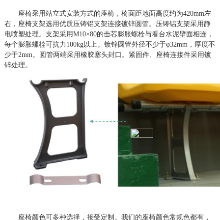
座椅采用站立式安装方式的座椅，椅面距地面高度约为
42
0
mm
左
右，座椅支架选用优质压铸铝支架连接镀锌圆管。压铸铝支架采用静
电喷塑处理。支架采用
M10
×
80
的击芯膨胀螺栓与看台水泥壁面相连，
每个膨胀螺栓可抗力
1
00kg
以上。镀锌圆管外径不少于
φ
32mm
，厚度不
少于
2
mm
。圆管两端采用橡胶塞头封口。紧固件、座椅连接件采用镀
锌处理。
座椅颜色可多种选择，接受定制。我们的座椅颜色常规色都有，