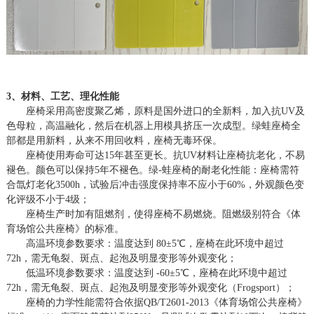
3、材料、工艺、理化性能
座椅采用高密度聚乙烯，原料是国外进口的全新料，加入抗
UV及
色母粒，高温融化，然后在机器上用模具挤压一次成型。绿蛙座椅全
部都是用新料，从来不用回收料，座椅无毒环保。
座椅使用寿命可达
15年甚至更长。抗UV材料让座椅抗老化，不易
褪色。颜色可以保持5年不褪色。绿-蛙座椅的耐老化性能：座椅需符
合氙灯老化3500h，试验后冲击强度保持率不应小于60%，外观颜色变
化评级不小于4级；
座椅生产时加有阻燃剂，使得座椅不易燃烧。阻燃级别符合《体
育场馆公共座椅》的标准。
高温环境参数要求：温度达到
80±5℃，座椅在此环境中超过
72h，需无龟裂、斑点、起泡及明显变形等外观变化；
低温环境参数要求：温度达到
-60±5℃，座椅在此环境中超过
72h，需无龟裂、斑点、起泡及明显变形等外观变化（Frogsport）；
座椅的力学性能需符合依据
QB/T2601-2013《体育场馆公共座椅》