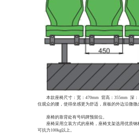
本款座椅尺寸：宽：
470mm 背高：355mm
住观众的腰，使得坐感更为舒适，座板的外边沿微微
座椅的靠背处有号码牌预留位。
座椅采用立装方式的座椅，座椅支架选用优质钢
可抗力
1
00kg
以上。