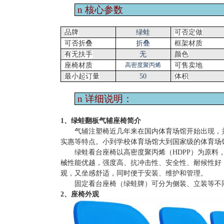
n
核心参数
品牌
绿蛙
可否定做
可否折叠
折叠
框架材质
有无扶手
无
颜色
座椅材质
高密度聚丙烯
可售卖地
最小起订量
50
体积
n
详细说明：
1、绿蛙翻板气辅座椅简介
气辅注塑椅近几年来在国内体育场馆开始出现，
实惠等特点。小到学校体育场馆大到国家级的体育场
绿蛙看台座椅以高密度聚丙烯（
HDPP）为原
械性能优越，强度高、抗冲击性、安全性、耐候性好
观，又坐感舒适，同时便于安装、维护和管理。
固定看台座椅（绿蛙牌）可分为侧装、立装等不
2、座椅外观