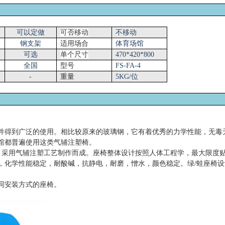
可以定做
可否移动
不移动
钢支架
适用场合
体育场馆
可选
单个尺寸
470*420*800
全国
型号
FS-
FA
-
4
-
重量
5KG/位
并得到广泛的使用。相比较原来的玻璃钢，它有着优秀的力学性能，无毒
馆都普遍使用这类气辅注塑椅。
料，采用气辅注塑工艺制作而成。座椅整体设计按照人体工程学，最大限度
，化学性能稳定，耐酸碱，抗静电，耐磨，憎水，颜色稳定。绿/蛙座椅
同安装方式的座椅。