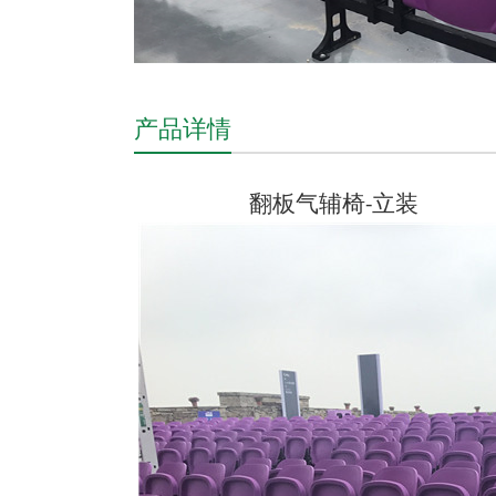
产品详情
翻板气辅椅
立装
-