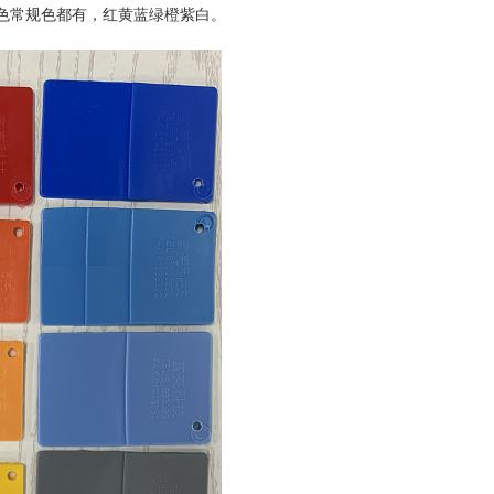
色常规色都有，红黄蓝绿橙紫白。