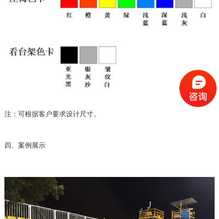
注：可根据客户要求设计尺寸。
四、案例展示