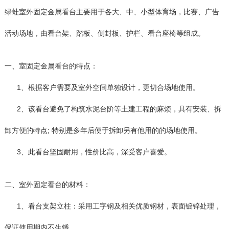
绿蛙室外固定金属看台主要用于各大、中、小型体育场，比赛、广告
活动场地，由看台架、踏板、侧封板、护栏、看台座椅等组成。
一、室固定金属看台的特点：
1、根据客户需要及室外空间单独设计，更切合场地使用。
2、该看台避免了构筑水泥台阶等土建工程的麻烦，具有安装、拆
卸方便的特点; 特别是多年后便于拆卸另有他用的的场地使用。
3、此看台坚固耐用，性价比高，深受客户喜爱。
二、室外固定看台的材料：
1、看台支架立柱：采用工字钢及相关优质钢材，表面镀锌处理，
保证使用期内不生锈。