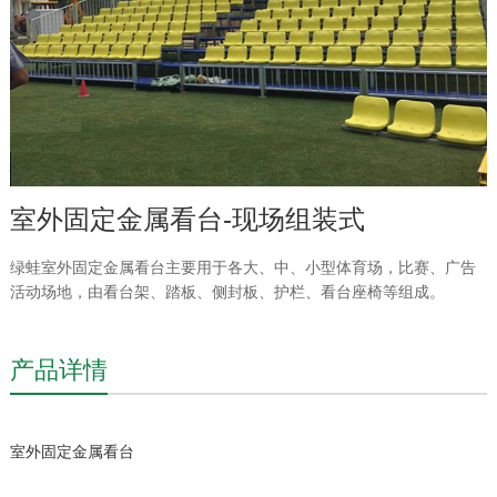
室外固定金属看台-现场组装式
绿蛙室外固定金属看台主要用于各大、中、小型体育场，比赛、广告
活动场地，由看台架、踏板、侧封板、护栏、看台座椅等组成。
产品详情
室外固定金属看台