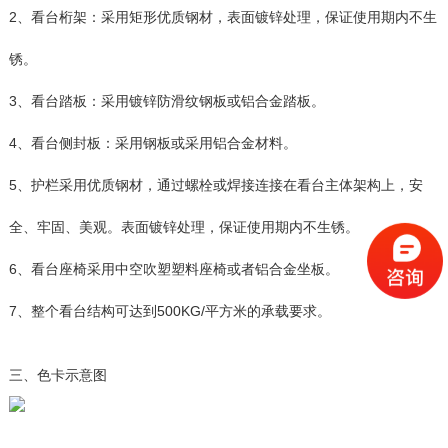
2、看台桁架：采用矩形优质钢材，表面镀锌处理，保证使用期内不生
锈。
3、看台踏板：采用镀锌防滑纹钢板或铝合金踏板。
4、看台侧封板：采用钢板或采用铝合金材料。
5、护栏采用优质钢材，通过螺栓或焊接连接在看台主体架构上，安
全、牢固、美观。表面镀锌处理，保证使用期内不生锈。
6、看台座椅采用中空吹塑塑料座椅或者铝合金坐板。
7、整个看台结构可达到500KG/平方米的承载要求。
三、色卡示意图