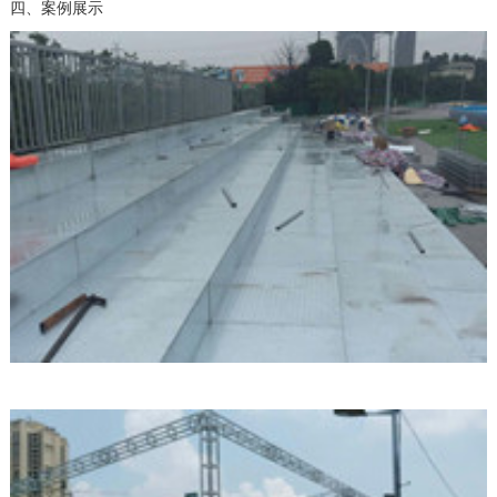
四、案例展示