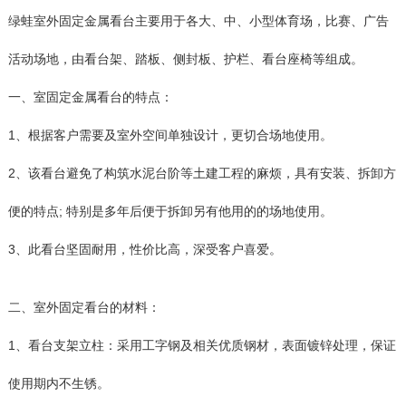
绿蛙室外固定金属看台主要用于各大、中、小型体育场，比赛、广告
活动场地，由看台架、踏板、侧封板、护栏、看台座椅等组成。
一、室固定金属看台的特点：
1、根据客户需要及室外空间单独设计，更切合场地使用。
2、该看台避免了构筑水泥台阶等土建工程的麻烦，具有安装、拆卸方
便的特点; 特别是多年后便于拆卸另有他用的的场地使用。
3、此看台坚固耐用，性价比高，深受客户喜爱。
二、室外固定看台的材料：
1、看台支架立柱：采用工字钢及相关优质钢材，表面镀锌处理，保证
使用期内不生锈。