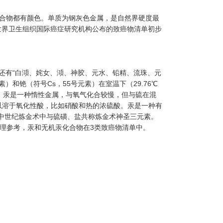
的化合物都有颜色。单质为钢灰色金属，是自然界硬度最
日，世界卫生组织国际癌症研究机构公布的致癌物清单初步
银，还有“白澒、姹女、澒、神胶、元水、铅精、流珠、元
和铯（符号Cs，55号元素）在室温下（29.76℃
式。汞是一种惰性金属，与氧气化合较慢，但与硫在混
以溶于氧化性酸，比如硝酸和热的浓硫酸。汞是一种有
中世纪炼金术中与硫磺、盐共称炼金术神圣三元素。
整理参考，汞和无机汞化合物在3类致癌物清单中。