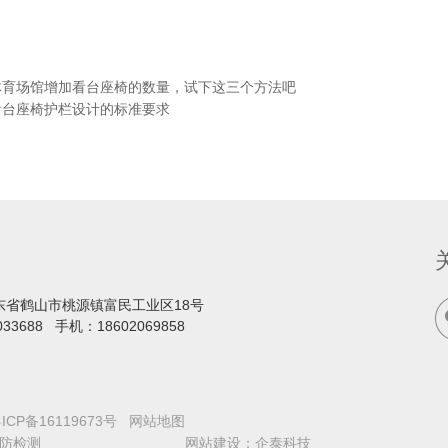
体育场馆增加看台座椅的数量，试下这三个方法吧
看台座椅护栏设计的标准要求
东省鹤山市桃源镇富民工业区18号
033688
手机：
18602069858
ICP备16119673号
网站地图
防检测
网站建设
：
企泰科技