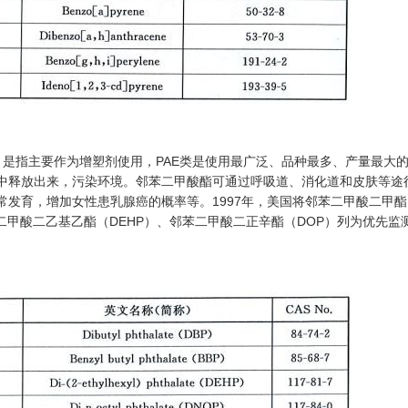
是指主要作为增塑剂使用，PAE类是使用最广泛、品种最多、产量最大
中释放出来，污染环境。邻苯二甲酸酯可通过呼吸道、消化道和皮肤等途
发育，增加女性患乳腺癌的概率等。1997年，美国将邻苯二甲酸二甲酯
苯二甲酸二乙基乙酯（DEHP）、邻苯二甲酸二正辛酯（DOP）列为优先