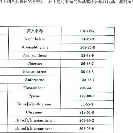
上稠合芳香环的芳香烃。环上也可有短的烷基或环烷基取代基。塑料家具有