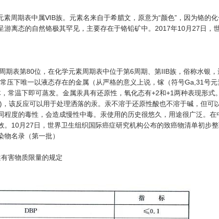
4，在元素周期表中属ⅥB族。元素名来自于希腊文，原意为“颜色”，因为铬
。呈游离态的自然铬极其罕见，主要存在于铬铅矿中。2017年10月27
，元素周期表第80位，在化学元素周期表中位于第6周期、第IIB族，俗称水
压下唯一以液态存在的金属（从严格的意义上说，镓（符号Ga,31号元素）
液体，常温下即可蒸发。金属汞具有还原性，氧化态有+2和+1两种表现形
S)，该反应可以用于处理洒落的汞。汞不溶于还原性酸也不溶于碱，但可
同程度的毒性，会造成慢性中毒。汞使用的历史很悠久，用途很广泛。在
国生效。10月27日，世界卫生组织国际癌症研究机构公布的致癌物清单初步
污染物名录（第一批）
上述有害物质限量的规定