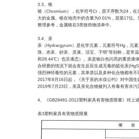
3.3、铬
铬（Chromium），化学符号Cr，原子序数为2
大的金属。铬在地壳中的含量为0.01%，居第17位
整理参考，金属铬在3类致癌物清单中。
3.4、汞
汞（Hydrargyrum）是化学元素，元素符号Hg
珠、赤汞、砂汞、灵液、活宝、子明”等别称，是常温常
和28.44℃）也呈液态）。汞是银白色闪亮的重质
合研磨的情况下就会发生反应生成无毒的硫化汞(Hg
强烈神经毒性的元素，其单质以及多种化合物都有不
2017年8月16日起，《关于汞的水俣公约》对中
2019年7月23日，汞及汞化合物被列入有毒有害水
4、《GB28481-2012塑料家具有害物质限量》对
表3塑料家具有害物质限量