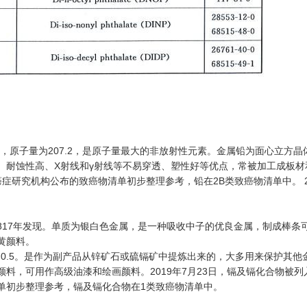
2，原子量为207.2，是原子量最大的非放射性元素。金属铅为面心立方晶
、耐蚀性高、X射线和γ射线等不易穿透、塑性好等优点，常被加工成板
际癌症研究机构公布的致癌物清单初步整理参考，铅在2B类致癌物清单中。 2
1817年发现。单质为银白色金属，是一种吸收中子的优良金属，制成棒条
黄颜料。
0000：0.5。是作为副产品从锌矿石或硫镉矿中提炼出来的，大多用来保
，可用作高级油漆和绘画颜料。2019年7月23日，镉及镉化合物被列入
单初步整理参考，镉及镉化合物在1类致癌物清单中。