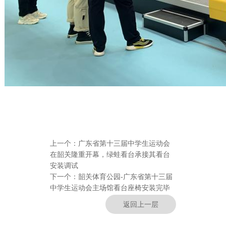
上一个：
广东省第十三届中学生运动会
在韶关隆重开幕，绿蛙看台承接其看台
安装调试
下一个：
韶关体育公园-广东省第十三届
中学生运动会主场馆看台座椅安装完毕
返回上一层