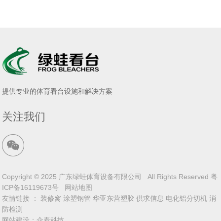
提供专业的体育看台设施和解决方案
关注我们
Copyright © 2025 广东绿蛙体育设备有限公司 All Rights Reserved
粤
ICP备16119673号
网站地图
友情链接 ：
装修窝
涂塑钢管
华亚东营塑胶
供求信息
电化铝分切机
消
防检测
网站建设
：
企泰科技