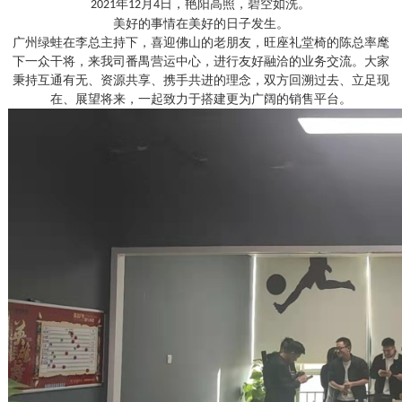
年
月
日，艳阳高照，碧空如洗。
2021
12
4
美好的事情在美好的日子发生。
广州绿蛙在李总主持下，喜迎佛山的老朋友，旺座礼堂椅的陈总率麾
下一众干将，来我司番禺营运中心，进行友好融洽的业务交流。大家
秉持互通有无、资源共享、携手共进的理念，双方回溯过去、立足现
在、展望将来，一起致力于搭建更为广阔的销售平台。