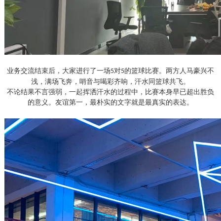
业务交流结束后，大家进行了一场
对
的篮球比赛。两方人马豪兴不
5
5
浅，满场飞奔，哨音与喝彩齐响，汗水同篮球共飞。
不论结果不言强弱，一起挥洒汗水的过程中，比赛本身早已超出胜负
的意义。友谊第一，最朴实的文字就是最真实的表达。