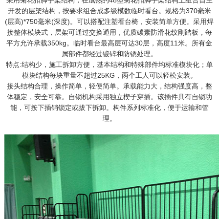
采用菊花扣脚手架结构，在成熟的48型菊花扣脚手架结构上组合自主
开发的层架结构，按要求组合成多级模数临时看台。规格为370毫米
(层高)*750毫米(深度)。可以搭配注塑看台椅，安装简单方便。采用焊
接整体模块式，层架可通过交换通用，优质碳素防滑花纹刚踏板，每
平方允许承载350kg。临时看台最高层可达30层，高度11米。所有金
属部件都经过镀锌和防锈处理。
特点:结构少，施工拆卸方便，基本结构和特殊部件均标准模块化；单
模块结构每块重量不超过25KG，两个工人可以轻松安装。
接头结构合理，操作简单，轻便简单。承载能力大，结构强度高，整
体稳定，安全可靠。自锁机构采用独立楔子穿插。该插件具有自锁功
能，可按下插销锁定或拔下拆卸。构件系列标准化，便于运输和管
理。