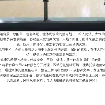
场馆背景一致的单一色彩搭配，能体现场馆的整齐划一，给人简洁、大气
股蓄势待发的能量，容易使人联想到太阳、火焰等影像，能带来强烈的视
感。应用于体育馆，更加有力地突出运动的火热。
流与平和，会使人联想到大海中无限延伸的开阔、深远的感觉，在使人产
馆，视觉上给运动带来清新与清新。
健康和希望的感觉，代表安全、平静、舒适，是一种具有“弹性”的色彩
法：将看台座位用2-4种颜色分开处理，区域分割清晰可辨，能烘托场地整
色法：通过添加其他颜色在单一颜色上拼写出图案logo或标识文字，表现性
至深或由深至浅过度渐变，使场地座椅在色彩深而浅的错位中表现出另一
风流流逝，风格永垂不朽，与场地相融的色彩搭配才是最好的！