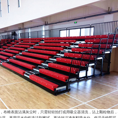
法，布椅表面沾满灰尘时，只需轻轻拍打或用吸尘器清洗，沾上颗粒物后
去湿，再用温水中性洗洁剂擦拭，再涂抹洁净布料吸水分，低温干燥即可