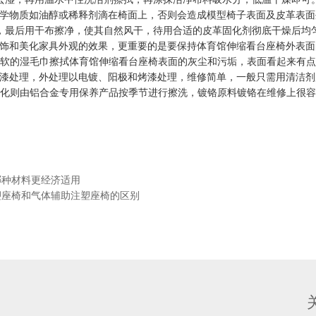
化学物质如油醇或稀释剂滴在椅面上，否则会造成模型椅子表面及皮革表
，最后用干布擦净，使其自然风干，待用合适的皮革固化剂彻底干燥后均
装饰和美化家具外观的效果，更重要的是要保持体育馆伸缩看台座椅外表
软的湿毛巾擦拭体育馆伸缩看台座椅表面的灰尘和污垢，表面看起来有点
烤漆处理，外处理以电镀、阳极和烤漆处理，维修简单，一般只需用清洁
化则由铝合金专用保养产品按季节进行擦洗，镀铬原料镀铬在维修上很容
哪种材料更经济适用
塑座椅和气体辅助注塑座椅的区别