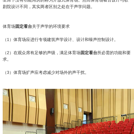
坐席下没有功能用房的称为开放式体育场。然而体育场看台设计与歌
剧院设计不同，其实两者区别之处在于声学问题。
体育场
固定看台
关于声学的环境要求
（1）体育场应进行专项建筑声学设计、设计和噪声控制设计。
（2）在观众席有足够的声级，满足体育场
固定看台
所必需的功能和要
求。
（3）体育场扩声应考虑减少对场外的声干扰。