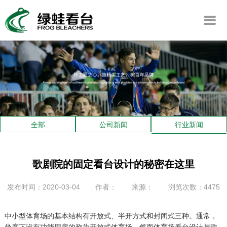
全部
公司新闻
行业新闻
歌剧院的固定看台设计的秘密在这里
发布时间：2020-03-04
作者：
来源：
浏览次数：4475
中小型体育场的基本结构有开放式、半开方式和封闭式三种。通常，