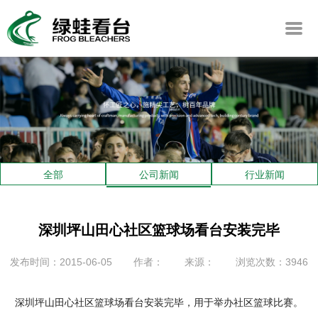
全部
公司新闻
行业新闻
深圳坪山田心社区篮球场看台安装完毕
发布时间：2015-06-05
作者：
来源：
浏览次数：3946
深圳坪山田心社区篮球场看台安装完毕，用于举办社区篮球比赛。