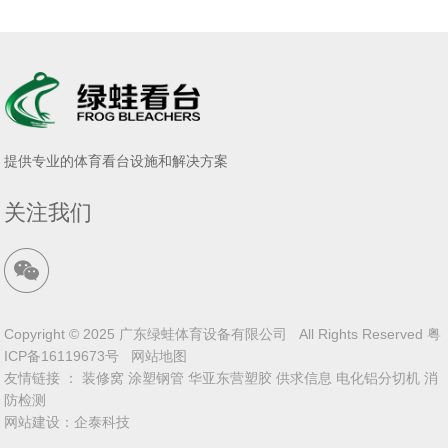
提供专业的体育看台设施和解决方案
关注我们
Copyright © 2025 广东绿蛙体育设备有限公司 All Rights Reserved
粤
ICP备16119673号
网站地图
友情链接 ：
装修窝
涂塑钢管
华亚东营塑胶
供求信息
电化铝分切机
消
防检测
网站建设
：
企泰科技