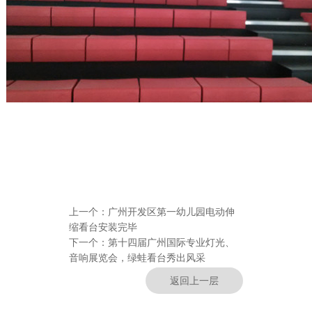
上一个：
广州开发区第一幼儿园电动伸
缩看台安装完毕
下一个：
第十四届广州国际专业灯光、
音响展览会，绿蛙看台秀出风采
返回上一层