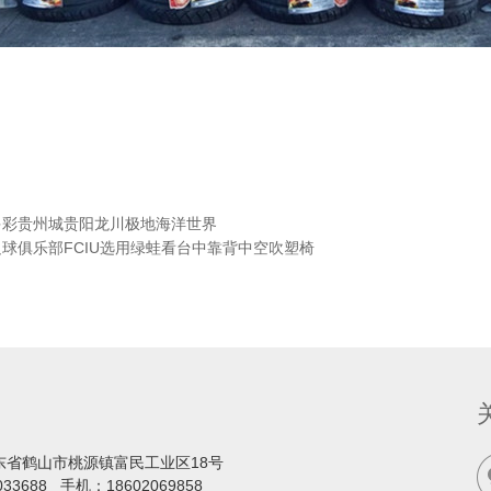
多彩贵州城贵阳龙川极地海洋世界
球俱乐部FCIU选用绿蛙看台中靠背中空吹塑椅
东省鹤山市桃源镇富民工业区18号
033688
手机：
18602069858