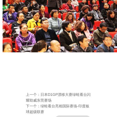
上一个：
日本D1GP漂移大赛绿蛙看台闪
耀助威东莞赛场
下一个：
绿蛙看台亮相国际赛场-印度板
球超级联赛