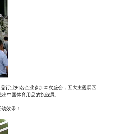
体育用品行业知名企业参加本次盛会，五大主题展区
造出中国体育用品的旗舰展。
反馈效果！