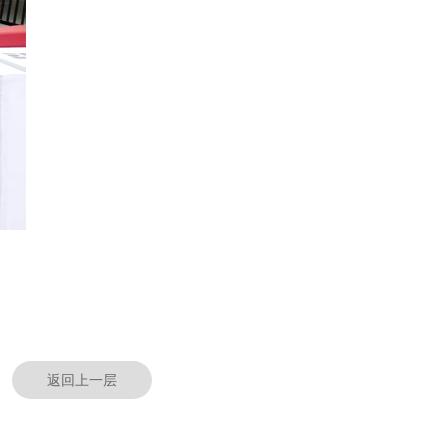
返回上一层