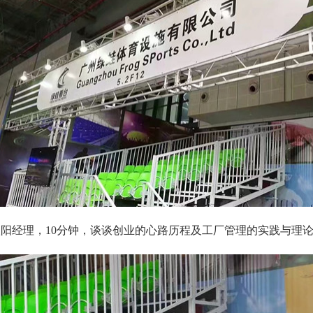
欧阳经理，10分钟，谈谈创业的心路历程及工厂管理的实践与理