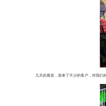
几天的展览，迎来了不少的客户，对我们