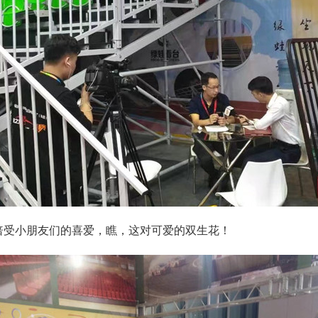
倍受小朋友们的喜爱，瞧，这对可爱的双生花！