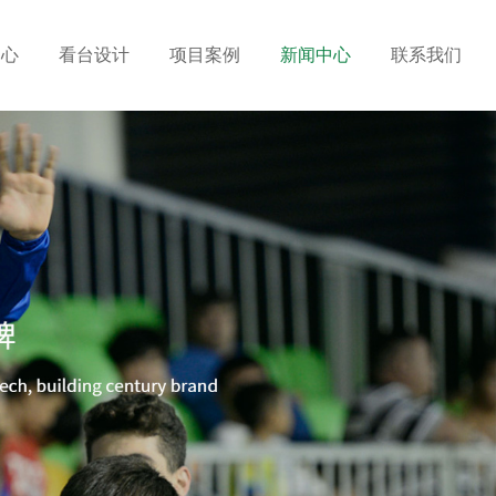
中心
看台设计
项目案例
新闻中心
联系我们