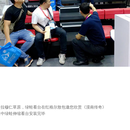
希拉穆仁草原，绿蛙看台在红格尔敖包邀您欣赏《漠南传奇》
二中绿蛙伸缩看台安装完毕