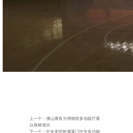
上一个：
佛山康有为博物馆多动能厅看
台座椅项目
下一个：
中央美院附属厦门中学多功能