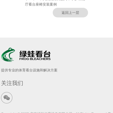
厅看台座椅安装案例
返回上一层
提供专业的体育看台设施和解决方案
关注我们